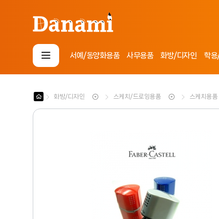
서예/동양화용품
사무용품
화방/디자인
학용
로그인
회원가입
마이페이지
배송조회
화방/디자인
스케치/드로잉용품
스케치용품
사
무
용
화
품
방
/
D
디
.
자
I
학
인
.
용
Y
/