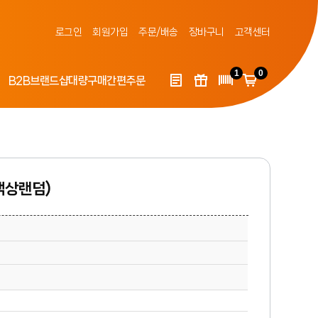
로그인
회원가입
주문/배송
장바구니
고객센터
1
0
B2B
브랜드샵
대량구매
간편주문
색상랜덤)