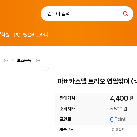
/학습
POP&캘리그라피
보조용품
파버카스텔 트리오 연필깎이 (
4,400
판매가격
원
소비자가
5,500 원
0
포인트
Point
제품코드
183801