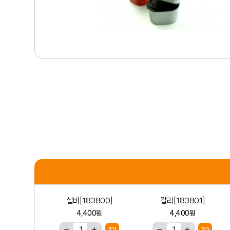
학
습
고
객
센
M
터
Y
P
회
A
사
G
소
B
E
개
2
B
브
랜
드
간
샵
편
주
이
문
벤
트
이
용
안
실버[183800]
칼라[183801]
내
4,400원
4,400원