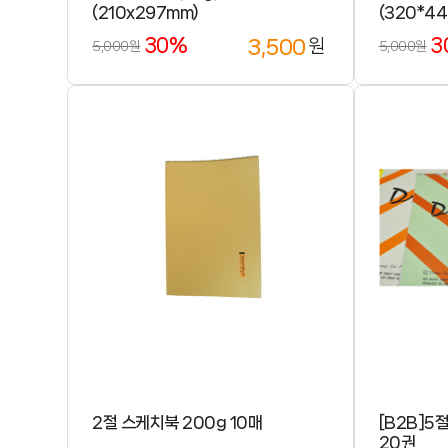
(210x297mm)
(320*44
30%
3
3,500
원
5,000원
5,000원
2절 스케치북 200g 10매
[B2B]5절
20권