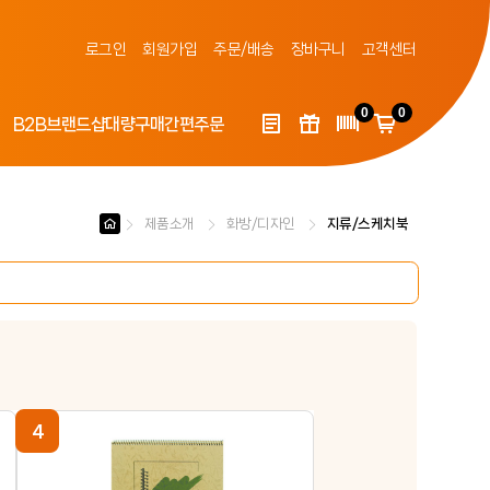
로그인
회원가입
주문/배송
장바구니
고객센터
0
0
B2B
브랜드샵
대량구매
간편주문
제품소개
화방/디자인
지류/스케치북