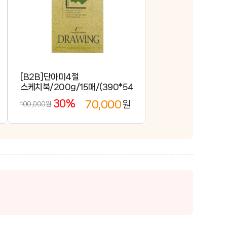
[B2B]단아미4절
0mm)/
스케치북/200g/15매/(390*540mm)/20권
30%
70,000
원
100,000원