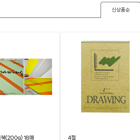
신상품순
북(200g) 18매
4절