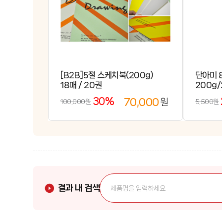
학
습
고
객
센
M
터
Y
P
회
A
[B2B]5절 스케치북(200g)
단아미 
사
G
소
18매 / 20권
200g/
B
E
개
2
30%
70,000
원
100,000원
5,500원
B
브
랜
드
간
샵
편
주
이
문
벤
트
이
용
안
결과 내 검색
내