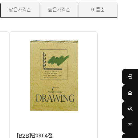
낮은가격순
높은가격순
이름순
[B2B]단아미4절