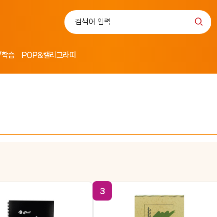
/학습
POP&캘리그라피