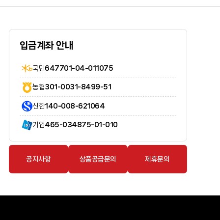
입금계좌 안내
국민
647701-04-011075
농협
301-0031-8499-51
신한
140-008-621064
기업
465-034875-01-010
공지사항
상품공급문의
제휴문의