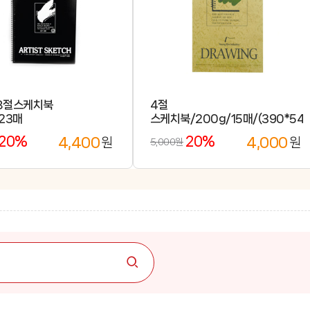
8절스케치북
4절
23매
스케치북/200g/15매/(390*54
20%
20%
4,400
4,000
원
원
5,000원