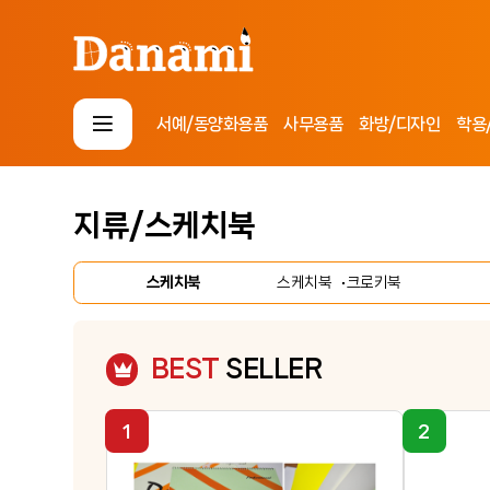
서예/동양화용품
사무용품
화방/디자인
학용
로그인
회원가입
마이페이지
배송조회
지류/스케치북
스케치북
스케치북
크로키북
사
무
용
화
품
방
BEST
SELLER
/
D
디
.
자
I
학
인
.
용
Y
/