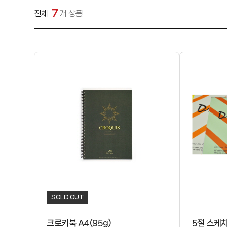
7
전체
개 상품!
SOLD OUT
크로키북 A4(95g)
5절 스케치