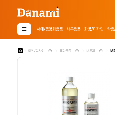
서예/동양화용품
사무용품
화방/디자인
학용
로그인
회원가입
마이페이지
배송조회
화방/디자인
유화용품
보조제
보
사
무
용
화
품
방
/
D
디
.
자
I
학
인
.
용
Y
/