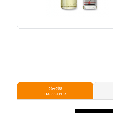
학
습
고
객
센
M
터
Y
P
회
A
사
G
소
B
E
개
2
B
브
랜
드
간
샵
편
주
이
문
벤
트
이
상품정보
용
PRODUCT INFO
안
내