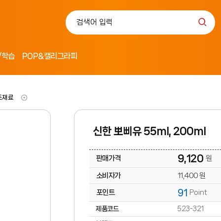
/학습
POP&캘리그라피
조재료
신한 뽀삐유 55ml, 200ml
9,120
판매가격
원
소비자가
11,400 원
91
포인트
Point
제품코드
523-321